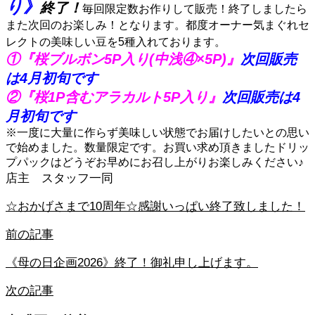
り》
終了！
毎回限定数お作りして販売！終了しましたら
また次回のお楽しみ！となります。都度オーナー気まぐれセ
レクトの美味しい豆を5種入れております。
①『桜ブルボン5P入り(中浅④×5P)』
次回販売
は4月初旬です
②
『桜1P含むアラカルト5P入り』
次回販売は4
月初旬です
※一度に大量に作らず美味しい状態でお届けしたいとの思い
で始めました。数量限定です。お買い求め頂きましたドリッ
プパックはどうぞお早めにお召し上がりお楽しみください♪
店主 スタッフ一同
☆おかげさまで10周年☆感謝いっぱい終了致しました！
前の記事
《母の日企画2026》終了！御礼申し上げます。
次の記事