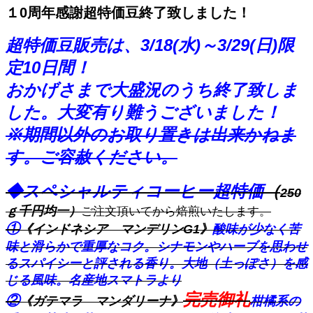
１0周年感謝超特価豆終了致しました！
超特価豆販売は、3/18(水)～3/29(日)限
定10日間！
おかげさまで大盛況のうち終了致しま
した。大変有り難うございました！
※期間以外のお取り置きは出来かねま
す。ご容赦ください。
◆スペシャルティコーヒー超特価
（
250
ｇ千円均一）
ご注文頂いてから焙煎いたします。
①
《インドネシア マンデリンG1》
酸味が少なく苦
味と滑らかで重厚なコク。シナモンやハーブを思わせ
るスパイシーと評される香り。大地（土っぽさ）を感
じる風味。名産地スマトラより
完売御礼
②
《ガテマラ マンダリーナ》
柑橘系の