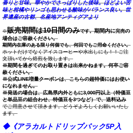
香りと甘味。華やかでさっぱりした後味。ほどよい苦
味と柑橘やリンゴも思わせる酸味がバランス良い。世
界遺産の古都、名産地アンティグアより
販売
期間は10日間のみ
期間内に
の
※
です。
完売
場合はご容赦ください。
期間内在庫のある限り何個でも、何回でもご用命ください。
ホットだけでなくアイスコーヒーや水出しにも！！ご注
文頂いてから焙煎を致します。
※期間を過ぎてのお取り置きは出来かねます。何卒ご容
赦ください。
※公式LINE増量クーポンは、こちらの超特価にはお使い
になれません。
※発送の場合は、広島県内外ともに3,000円以上（特価豆
と単品豆の組合わせ、特価豆を3つなど）で、送料込み
でご用意させて頂きます。どうぞよろしくお願いいたし
ます。
◆《アラカルトドリップパック5P入